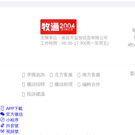
主辦單位：南昌市益智信息有限公司
工作時間：08:30-17:30(周一至周五)
網(
畜



求職咨詢
北方客服
南方客服



獵頭招聘
獵頭助理
編輯合作

投訴建議

APP下載

官方微信

小程序

抖音號

視頻號