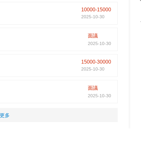
10000-15000
2025-10-30
面議
2025-10-30
15000-30000
2025-10-30
面議
2025-10-30