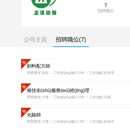
7
招聘職位
公司主頁
招聘職位(7)
飼料配方師
學歷要求:本科
工作經(jīng)驗:3-5年
工作地點:杭州市
豬技術(shù)服務(wù)經(jīng)理
學歷要求:大專
工作經(jīng)驗:3-5年
工作地點:不限
化驗師
學歷要求:大專
工作經(jīng)驗:1-3年
工作地點:杭州市