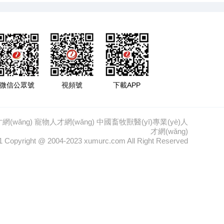
微信公眾號
視頻號
下載APP
(wǎng) 寵物人才網(wǎng) 中國畜牧獸醫(yī)專業(yè)人
才網(wǎng)
1
Copyright @ 2004-2023 xumurc.com All Right Reserved