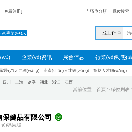
[免費注冊]
職位分類
職位搜索
找工作
ī)專業(yè)人
wù)
企業(yè)資訊
展會信息
行業(yè)動態(tài
醫(yī)人才網(wǎng)
水產(chǎn)人才網(wǎng)
寵物人才網(wǎng)
四川
上海
遼寧
湖北
浙江
江西
當前位置：
首頁
>
職位列表

物保健品有限公司
hù)碼廣場