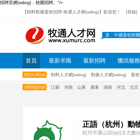
招聘官網(wǎng)，校園招聘。"/>
【飼料獸藥畜牧招聘-牧通人才網(wǎng)】歡迎您！
[登錄]
原：中國畜牧獸醫(y
才網(wǎng)
首頁
最新求職
最新招聘
獵頭服務(
飼料人才網(wǎng)
獸藥人才網(wǎng)
畜牧獸
招聘行業(yè)
江蘇
河南
山東
廣東
湖南
河北
北京
招聘地區(qū)
正語（杭州）動
杭州市蕭山區(qū)太古數(s