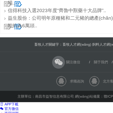
場..
信得科技入選2023年度“齊魯中獸藥十大品牌”..
益生股份：公司明年原種豬和二元豬的總產(chǎn)
能約為6萬頭..
畜牧人才關鍵字：畜牧人才網(wǎng) 飼料人才網(wǎng
關注微信
/
關于我們
/
求職咨詢
北方
主辦單位：南昌市益智信息有限公司 網(wǎng)站備案：
贛ICP
APP下載
官方微信