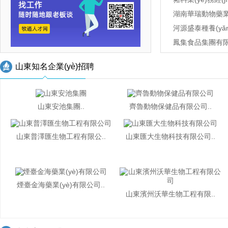
湖南華瑞動物藥業
河源盛泰種養(yǎ
鳳集食品集團有
河北錦鳴禽業(yè
山東知名企業(yè)招聘
中牧華羅畜牧科
業(yè)務經(jīng)
景德鎮(zhèn)康源
山東安池集團..
齊魯動物保健品有限公司..
山東普澤匯生物工程有限公..
山東匯大生物科技有限公司..
煙臺金海藥業(yè)有限公司..
山東濱州沃華生物工程有限..