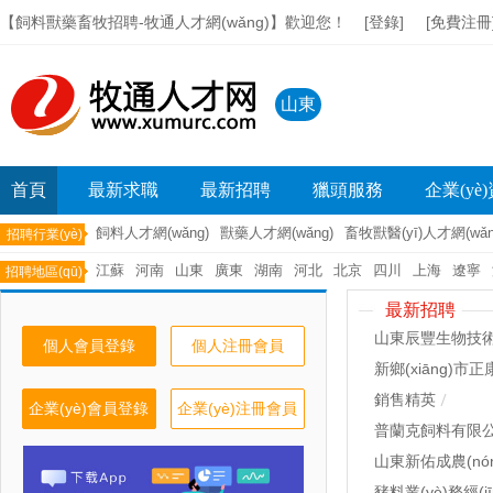
【飼料獸藥畜牧招聘-牧通人才網(wǎng)】歡迎您！
[登錄]
[免費注冊
山東
首頁
最新求職
最新招聘
獵頭服務
企業(yè
飼料人才網(wǎng)
獸藥人才網(wǎng)
畜牧獸醫(yī)人才網(wǎn
招聘行業(yè)
江蘇
河南
山東
廣東
湖南
河北
北京
四川
上海
遼寧
招聘地區(qū)
最新招聘
山東辰豐生物技
個人會員登錄
個人注冊會員
新鄉(xiāng)
銷售精英
企業(yè)會員登錄
企業(yè)注冊會員
普蘭克飼料有限
山東新佑成農(nó
豬料業(yè)務經(jī