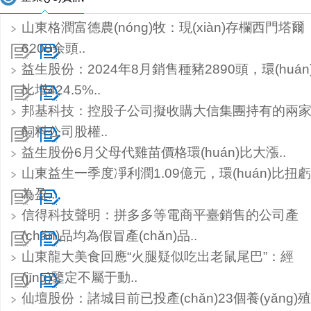
山東格潤富德農(nóng)牧：現(xiàn)存欄西門塔爾
6200余頭..
益生股份：2024年8月銷售種豬2890頭，環(huán
比增424.5%..
邦基科技：控股子公司擬收購大信集團持有的兩
飼料公司股權..
益生股份6月父母代雞苗價格環(huán)比大漲..
山東益生一季度凈利潤1.09億元，環(huán)比扭虧
為盈..
信得科技聲明：拼多多等電商平臺銷售的公司產
(chǎn)品均為假冒產(chǎn)品..
山東龍大美食回應“火腿疑似吃出老鼠尾巴”：經
(jīng)鑒定不屬于動..
仙壇股份：諸城目前已投產(chǎn)23個養(yǎng)殖