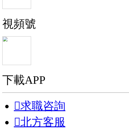
視頻號
下載APP

求職咨詢

北方客服