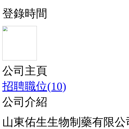
登錄時間
公司主頁
招聘職位(10)
公司介紹
山東佑生生物制藥有限公司于