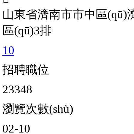
山東省濟南市市中區(qū)
區(qū)3排
10
招聘職位
23348
瀏覽次數(shù)
02-10