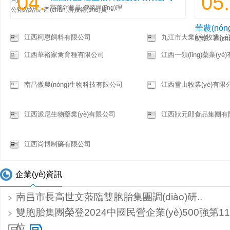
04.
05.
獸藥銷售員
營銷經(jīng)理
公豬站站長
產(chǎn)房技術(shù)員
華農(nó
江西柯恩飼料有限公司
九江市大業(yè)牧業(y
配懷、產(
江西華裕家禽育種有限公司
江西一領(lǐng)藥業(y
南昌傲農(nóng)生物科技有限公司
江西雪山牧業(yè)有限
江西派尼生物藥業(yè)有限公司
江西狀元郎食品集團有
江西尚博制藥有限公司
企業(yè)資訊
南昌市長高世文蒞臨雙胞胎集團調(diào)研..
雙胞胎集團榮登2024中國民營企業(yè)500強第11
位！..