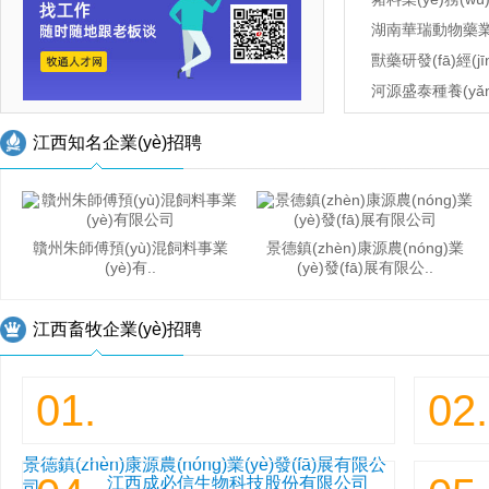
湖南華瑞動物藥業
獸藥研發(fā)經(jī
河源盛泰種養(yǎ
產(chǎn)房技術(s
江西知名企業(yè)招聘
鳳集食品集團有
河北錦鳴禽業(yè
中牧華羅畜牧科
業(yè)務(wù)經(j
贛州朱師傅預(yù)混飼料事業
景德鎮(zhèn)康源農(nóng)業
(yè)有..
(yè)發(fā)展有限公..
景德鎮(zhèn)康源
江西畜牧企業(yè)招聘
01.
02.
景德鎮(zhèn)康源農(nóng)業(yè)發(fā)展有限公
江西成必信生物科技股份有限公司
司