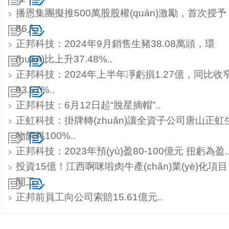
播恩集團擬推500萬股股權(quán)激勵，首次授予
86人..
正邦科技：2024年9月銷售生豬38.08萬頭，環
(huán)比上升37.48%..
正邦科技：2024年上半年凈虧損1.27億，同比收
93.61%..
正邦科技：6月12日起“脫星摘帽”..
正虹科技：掛牌轉(zhuǎn)讓全資子公司唐山正虹
物飼料100%..
正邦科技：2023年預(yù)盈80-100億元 扭虧為盈.
投資15億！江西啊咪啦肉牛產(chǎn)業(yè)化項目
開工..
正邦前員工向公司索賠15.61億元..