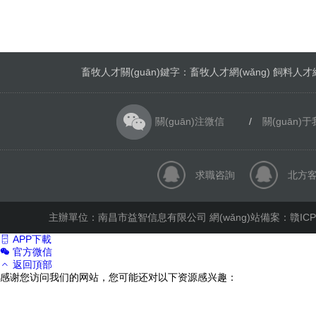
畜牧人才關(guān)鍵字：畜牧人才網(wǎng) 飼料人才網(w
關(guān)注微信
/
關(guān)
求職咨詢
北方
主辦單位：南昌市益智信息有限公司 網(wǎng)站備案：
贛ICP
APP下載
官方微信
返回頂部
感谢您访问我们的网站，您可能还对以下资源感兴趣：