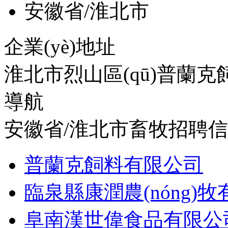
安徽省/淮北市
企業(yè)地址
淮北市烈山區(qū)普蘭
導航
安徽省/淮北市畜牧招聘
普蘭克飼料有限公司
臨泉縣康潤農(nóng)
阜南漢世偉食品有限公