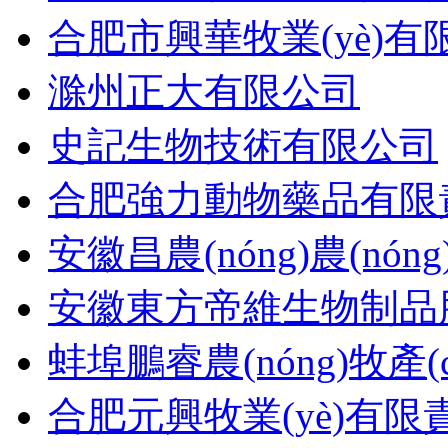
合肥市興華牧業(yè)有
滁州正大有限公司
史記生物技術有限公司
合肥強力動物藥品有限
安徽昌農(nóng)農(nó
安徽東方帝維生物制品
蚌埠鵬睿農(nóng)牧產(c
合肥元興牧業(yè)有限