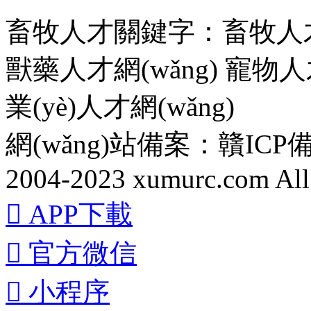
畜牧人才關鍵字：畜牧人才網(
獸藥人才網(wǎng) 寵物人才
業(yè)人才網(wǎng)
網(wǎng)站備案：
贛ICP備
2004-2023 xumurc.com All

APP下載

官方微信

小程序