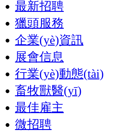
最新招聘
獵頭服務
企業(yè)資訊
展會信息
行業(yè)動態(tài)
畜牧獸醫(yī)
最佳雇主
微招聘