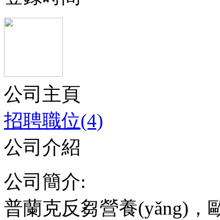
公司主頁
招聘職位(4)
公司介紹
公司簡介:
普蘭克反芻營養(yǎng)