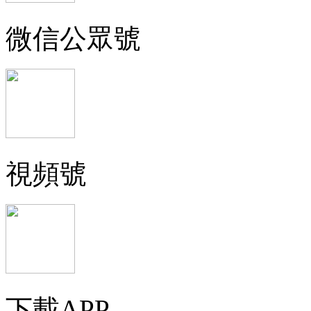
微信公眾號
視頻號
下載APP