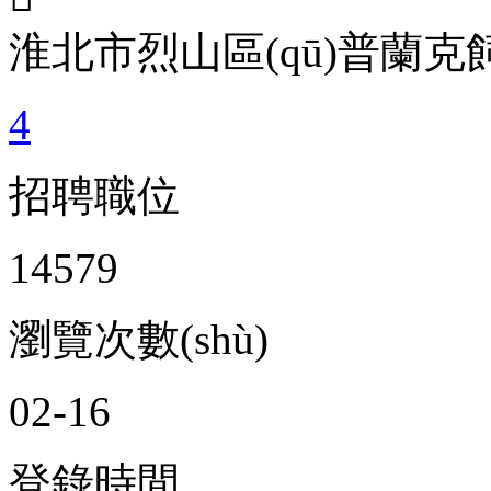
淮北市烈山區(qū)普蘭
4
招聘職位
14579
瀏覽次數(shù)
02-16
登錄時間