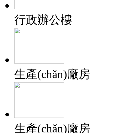
行政辦公樓
生產(chǎn)廠房
生產(chǎn)廠房