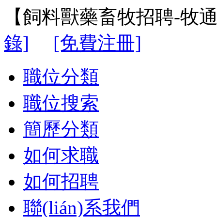
【飼料獸藥畜牧招聘-牧通人才
錄]
[免費注冊]
職位分類
職位搜索
簡歷分類
如何求職
如何招聘
聯(lián)系我們