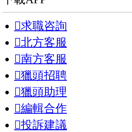

求職咨詢

北方客服

南方客服

獵頭招聘

獵頭助理

編輯合作

投訴建議