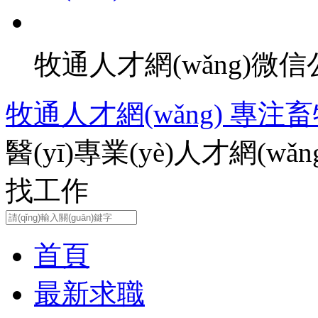
牧通人才網(wǎng)微信公
牧通人才網(wǎng) 專
醫(yī)專業(yè)人才網(wǎn
找工作
首頁
最新求職