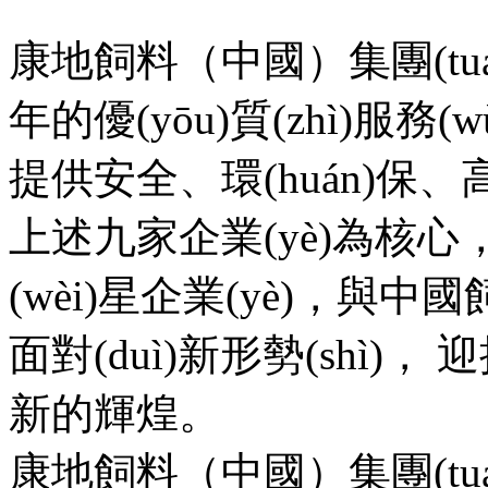
康地飼料（中國）集團(tu
年的優(yōu)質(zhì)服務(
提供安全、環(huán)保、
上述九家企業(yè)為核心
(wèi)星企業(yè)，
面對(duì)新形勢(shì)， 
新的輝煌。
康地飼料（中國）集團(tuá