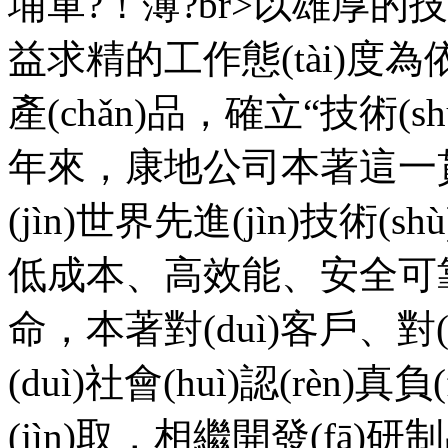
埔軍?！薄?br>以雄厚的技
益求精的工作態(tài)度為
產(chǎn)品，確立“技
年來，康地公司本著這一貫
(jìn)世界先進(jìn)技術(
低成本、高效能、安全
命，本著對(duì)客戶、對(du
(duì)社會(huì)認(rèn)真負(
(jìn)取，相繼開發(fā)