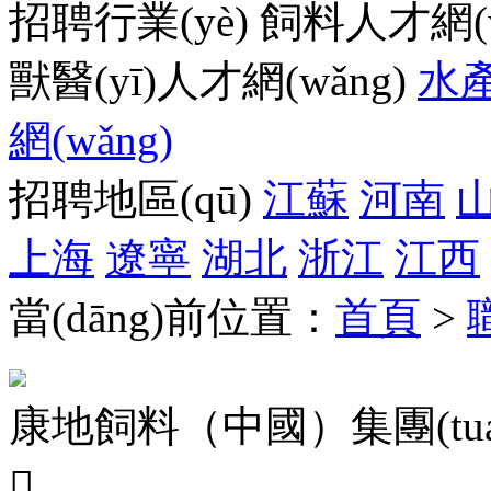
招聘行業(yè)
飼料人才網(w
獸醫(yī)人才網(wǎng)
水產
網(wǎng)
招聘地區(qū)
江蘇
河南
上海
遼寧
湖北
浙江
江西
當(dāng)前位置：
首頁
>
康地飼料（中國）集團(tuá
