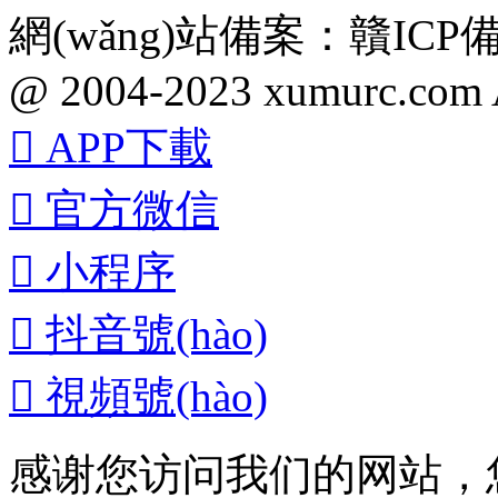
網(wǎng)站備案：
贛ICP備0
@ 2004-2023 xumurc.com A

APP下載

官方微信

小程序

抖音號(hào)

視頻號(hào)
感谢您访问我们的网站，