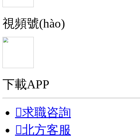
視頻號(hào)
下載APP

求職咨詢

北方客服