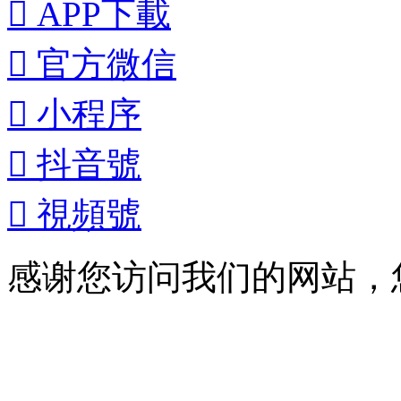

APP下載

官方微信

小程序

抖音號

視頻號
感谢您访问我们的网站，