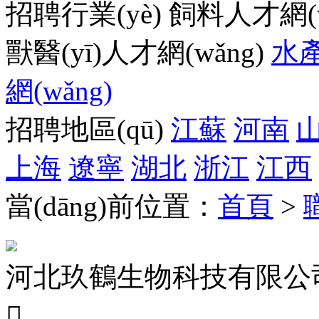
招聘行業(yè)
飼料人才網(w
獸醫(yī)人才網(wǎng)
水產
網(wǎng)
招聘地區(qū)
江蘇
河南
上海
遼寧
湖北
浙江
江西
當(dāng)前位置：
首頁
>
河北玖鶴生物科技有限公
