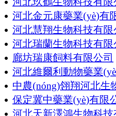
河北玖鶴生物科技有限
河北金元康藥業(yè)有
河北慧翔生物科技有限
河北瑞蘭生物科技有限
廊坊瑞康飼料有限公司
河北維爾利動物藥業(yè)
中農(nóng)翎翔河北
保定冀中藥業(yè)有限
河北天新澤鴻生物科技