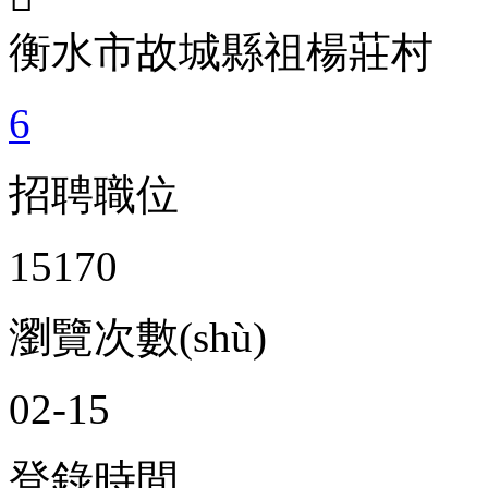
衡水市故城縣祖楊莊村
6
招聘職位
15170
瀏覽次數(shù)
02-15
登錄時間