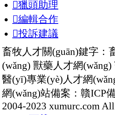

獵頭助理

編輯合作

投訴建議
畜牧人才關(guān)鍵字：
(wǎng) 獸藥人才網(wǎn
醫(yī)專業(yè)人才網(wǎn
網(wǎng)站備案：
贛ICP備
2004-2023 xumurc.com All