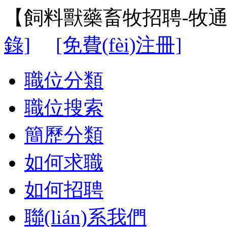
【飼料獸藥畜牧招聘-牧通人
錄]
[免費(fèi)注冊]
職位分類
職位搜索
簡歷分類
如何求職
如何招聘
聯(lián)系我們