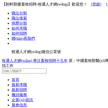
【飼料獸藥畜牧招聘-牧通人才網(wǎng)】歡迎您！
[登錄]
職位分類
職位搜索
簡歷分類
如何求職
如何招聘
聯(lián)系我們
牧通人才網(wǎng)微信公眾號
牧通人才網(wǎng) 專注畜牧招聘十九年
原：中國畜牧獸醫(yī)專業
找工作
首頁
最新求職
最新招聘
獵頭服務
企業(yè)資訊
展會信息