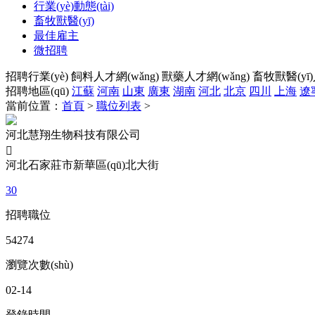
行業(yè)動態(tài)
畜牧獸醫(yī)
最佳雇主
微招聘
招聘行業(yè)
飼料人才網(wǎng)
獸藥人才網(wǎng)
畜牧獸醫(yī)
招聘地區(qū)
江蘇
河南
山東
廣東
湖南
河北
北京
四川
上海
遼
當前位置：
首頁
>
職位列表
>
河北慧翔生物科技有限公司

河北石家莊市新華區(qū)北大街
30
招聘職位
54274
瀏覽次數(shù)
02-14
登錄時間