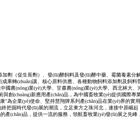
長劑）、發(fā)酵飼料及發(fā)酵中藥、霉菌毒素分解劑
zhuǎn)讓、核心原料供應、各種動物飼料添加劑及飼料營養(y
(nóng)業(yè)大學、甘肅農(nóng)業(yè)大學、西北林大
全新技術與創(chuàng)新應用產(chǎn)品，為中國畜牧業(yè)提供
”為企業(yè)使命、堅持慧翔牌系列產(chǎn)品在業(yè)
始終把掘時代發(fā)展的潮流，立足東方之珠河北，連接中原崛起，
產(chǎn)品，提供一流的服務，領航畜牧業(yè)發(fā)展之先峰