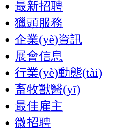
最新招聘
獵頭服務
企業(yè)資訊
展會信息
行業(yè)動態(tài)
畜牧獸醫(yī)
最佳雇主
微招聘