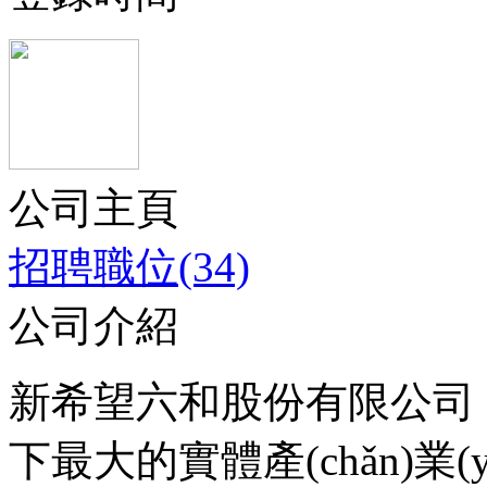
公司主頁
招聘職位(34)
公司介紹
新希望六和股份有限公司（S
下最大的實體產(chǎn)業(