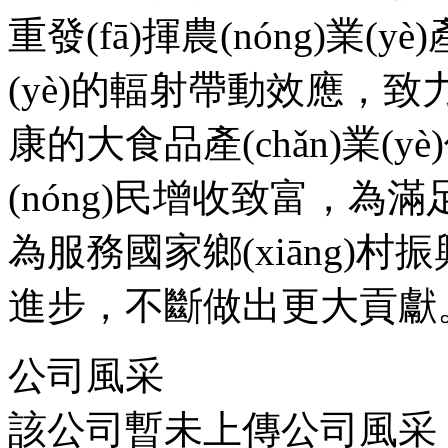
重發(fā)揮農(nóng)業(y
(yè)的輻射帶動效應，
康的大食品產(chǎn)業(y
(nóng)民增收致富
為服務國家鄉(xiāng)村振興
進步，不斷做出更大貢獻
公司風采
該公司暫未上傳公司風采