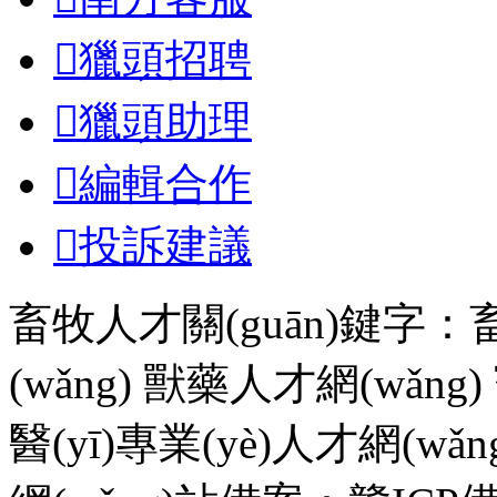

獵頭招聘

獵頭助理

編輯合作

投訴建議
畜牧人才關(guān)鍵字：
(wǎng) 獸藥人才網(wǎn
醫(yī)專業(yè)人才網(wǎn