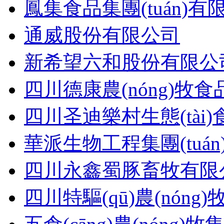
鳳集食品集團(tuán)有
通威股份有限公司
新希望六和股份有限公
四川德康農(nóng)牧食
四川圣迪樂村生態(tài
華派生物工程集團(tuá
四川永鑫蜀豚畜牧有限
四川特驅(qū)農(nóng