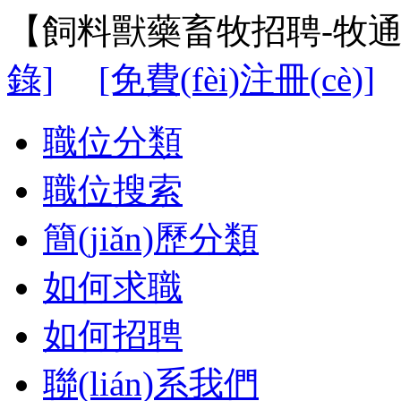
【飼料獸藥畜牧招聘-牧通人
錄]
[免費(fèi)注冊(cè)]
職位分類
職位搜索
簡(jiǎn)歷分類
如何求職
如何招聘
聯(lián)系我們