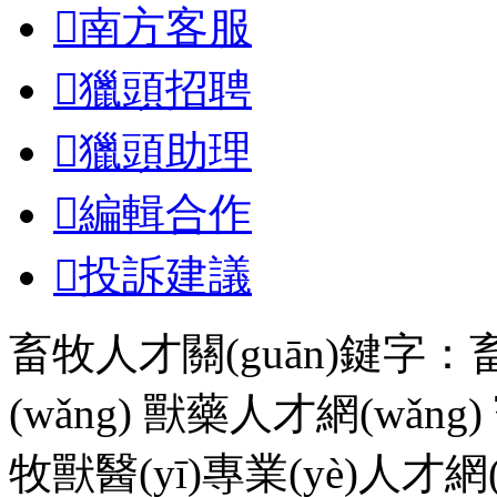

南方客服

獵頭招聘

獵頭助理

編輯合作

投訴建議
畜牧人才關(guān)鍵字：
(wǎng) 獸藥人才網(wǎng
牧獸醫(yī)專業(yè)人才網(