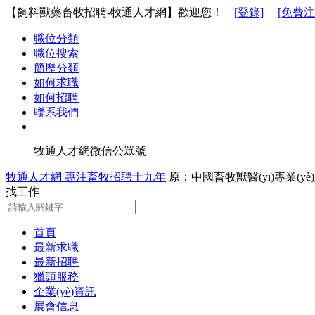
【飼料獸藥畜牧招聘-牧通人才網】歡迎您！
[登錄]
[免費注
職位分類
職位搜索
簡歷分類
如何求職
如何招聘
聯系我們
牧通人才網微信公眾號
牧通人才網 專注畜牧招聘十九年
原：中國畜牧獸醫(yī)專業(yè
找工作
首頁
最新求職
最新招聘
獵頭服務
企業(yè)資訊
展會信息