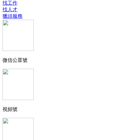
找工作
找人才
獵頭服務
微信公眾號
視頻號