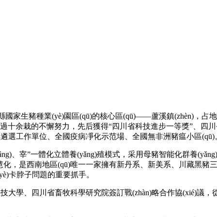
生豬種業(yè)園區(qū)的核心區(qū)——蘆溪鎮(zhèn)，占
。通過十余栽的不懈努力，先后獲得“四川省科技進步一等獎”、四川
豬基因組遴選工作單位、全國疫病凈化示范場、全國無非洲豬瘟小區(qū)
養(yǎng)、宰”一體化立體養(yǎng)殖模式，采用母豬智能化群養(yǎ
、智慧化，是西南地區(qū)唯一一家擁有新丹系、新美系、川藏
業(yè)卡脖子問題的重要抓手。
學、四川省畜牧科學研究院簽訂戰(zhàn)略合作協(xié)議，從營養(yǎ
。