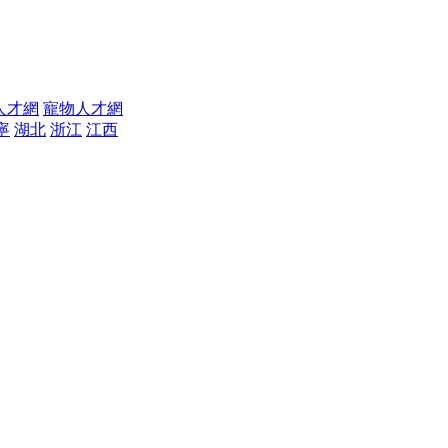
人才網
寵物人才網
寧
湖北
浙江
江西