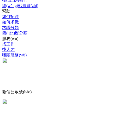
聯(lián)系我們
網(wǎng)站資質(zhì)
幫助
如何招聘
如何求職
求職分類
簡(jiǎn)歷分類
服務(wù)
找工作
找人才
獵頭服務(wù)
微信公眾號(hào)