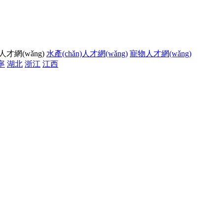
人才網(wǎng)
水產(chǎn)人才網(wǎng)
寵物人才網(wǎng)
寧
湖北
浙江
江西