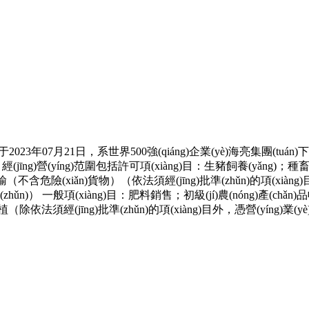
立于2023年07月21日，系世界500強(qiáng)企業(yè)海亮集團
jīng)營(yíng)范圍包括許可項(xiàng)目：生豬飼養(yǎng)；種畜禽生產(c
)輸（不含危險(xiǎn)貨物）（依法須經(jīng)批準(zhǔn)的項(xiàng)目
為準(zhǔn)） 一般項(xiàng)目：肥料銷售；初級(jí)農(nóng)產(c
種植（除依法須經(jīng)批準(zhǔn)的項(xiàng)目外，憑營(yíng)業(yè