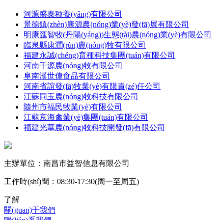
河源盛泰種養(yǎng)有限公司
景德鎮(zhèn)康源農(nóng)業(yè)發(fā)展有限公司
明康匯智牧(丹陽(yáng))生態(tài)農(nóng)業(yè)有限公司
臨泉縣康潤(rùn)農(nóng)牧有限公司
福建永誠(chéng)育種科技集團(tuán)有限公司
河南千源農(nóng)牧有限公司
阜南漢世偉食品有限公司
河南省誼發(fā)牧業(yè)有限責(zé)任公司
江蘇同玉農(nóng)牧科技有限公司
隨州市福民牧業(yè)有限公司
江蘇京海禽業(yè)集團(tuán)有限公司
福建光華農(nóng)牧科技開發(fā)有限公司
主辦單位：南昌市益智信息有限公司
工作時(shí)間：08:30-17:30(周一至周五)
了解
關(guān)于我們