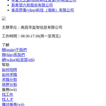
寧夏大北農(nóng)科技實業(yè)有限公司
新希望六和股份有限公司
泰高營養(yǎng)科技（湖南）有限公司
主辦單位：南昌市益智信息有限公司
工作時間：08:30-17:30(周一至周五)
了解
關(guān)于我們
聯(lián)系我們
網(wǎng)站資質(zhì)
幫助
如何招聘
如何求職
求職分類
簡歷分類
服務(wù)
找工作
找人才
獵頭服務(wù)