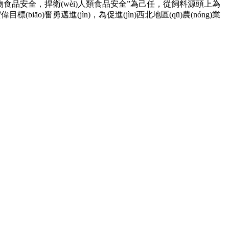
動物食品安全，捍衛(wèi)人類食品安全”為己任，從飼料源頭上為
)奮勇邁進(jìn)，為促進(jìn)西北地區(qū)農(nóng)業