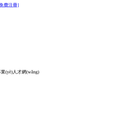
[免費注冊]
(yè)人才網(wǎng)