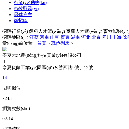
行業(yè)動態(tài)
畜牧獸醫(yī)
最佳雇主
微招聘
招聘行業(yè)
飼料人才網(wǎng)
獸藥人才網(wǎng)
畜牧獸醫(yī)
招聘地區(qū)
江蘇
河南
山東
廣東
湖南
河北
北京
四川
上海
遼
當(dāng)前位置：
首頁
>
職位列表
>
寧夏大北農(nóng)科技實業(yè)有限公司

寧夏賀蘭工業(yè)園區(qū)永勝西路9號、12號
14
招聘職位
7243
瀏覽次數(shù)
02-14
登錄時間