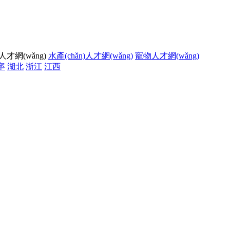
人才網(wǎng)
水產(chǎn)人才網(wǎng)
寵物人才網(wǎng)
寧
湖北
浙江
江西