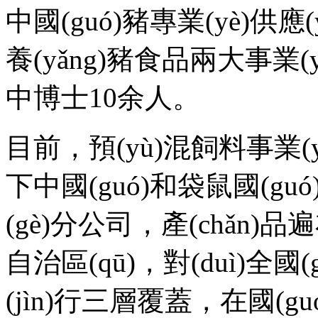
中國(guó)豬專業(yè)供應
養(yǎng)豬食品兩大事業(
中博士10余人。
目前，預(yù)混飼料事業(
下中國(guó)和袋鼠國(gu
(gè)分公司，產(chǎn)品遍布
自治區(qū)，對(duì)全國(
(jìn)行三層覆蓋，在國(g