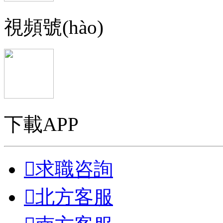
視頻號(hào)
下載APP

求職咨詢

北方客服