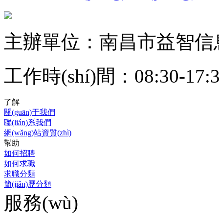
主辦單位：南昌市益智信
工作時(shí)間：08:30-17
了解
關(guān)于我們
聯(lián)系我們
網(wǎng)站資質(zhì)
幫助
如何招聘
如何求職
求職分類
簡(jiǎn)歷分類
服務(wù)