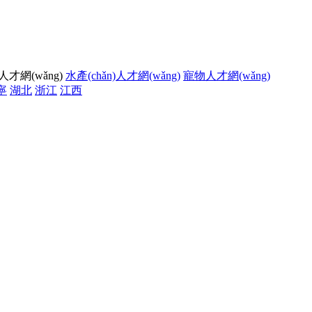
人才網(wǎng)
水產(chǎn)人才網(wǎng)
寵物人才網(wǎng)
寧
湖北
浙江
江西