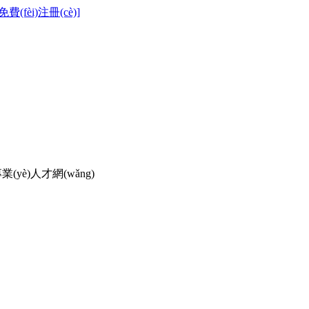
[免費(fèi)注冊(cè)]
(yè)人才網(wǎng)