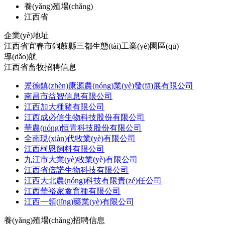
養(yǎng)殖場(chǎng)
江西省
企業(yè)地址
江西省宜春市銅鼓縣三都生態(tài)工業(yè)園區(qū)
導(dǎo)航
江西省畜牧招聘信息
景德鎮(zhèn)康源農(nóng)業(yè)發(fā)展有限公司
南昌市益智信息有限公司
江西加大種豬有限公司
江西成必信生物科技股份有限公司
華農(nóng)恒青科技股份有限公司
全南現(xiàn)代牧業(yè)有限公司
江西柯恩飼料有限公司
九江市大業(yè)牧業(yè)有限公司
江西省倍諾生物科技有限公司
江西大北農(nóng)科技有限責(zé)任公司
江西華裕家禽育種有限公司
江西一領(lǐng)藥業(yè)有限公司
養(yǎng)殖場(chǎng)招聘信息