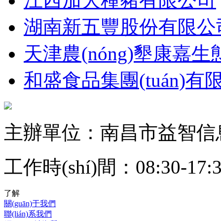
江西加大種豬有限公司
湖南新五豐股份有限公
天津農(nóng)墾康嘉生態(
和盛食品集團(tuán)有
主辦單位：南昌市益智信
工作時(shí)間：08:30-17
了解
關(guān)于我們
聯(lián)系我們