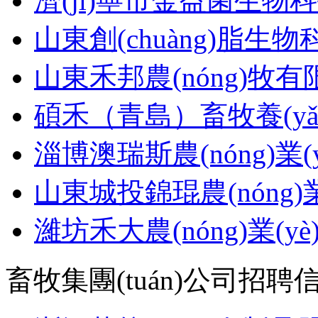
濟(jì)寧市金益菌生物
山東創(chuàng)脂生
山東禾邦農(nóng)牧
碩禾（青島）畜牧養(yǎ
淄博澳瑞斯農(nóng)業(
山東城投錦琨農(nóng)業
濰坊禾大農(nóng)業(yè
畜牧集團(tuán)公司招聘