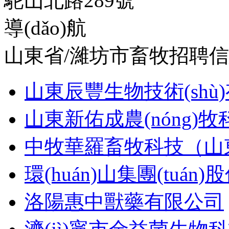
駝山北路289號
導(dǎo)航
山東省/濰坊市畜牧招聘
山東辰豐生物技術(shù
山東新佑成農(nóng)
中牧華羅畜牧科技（山
環(huán)山集團(tuá
洛陽惠中獸藥有限公司