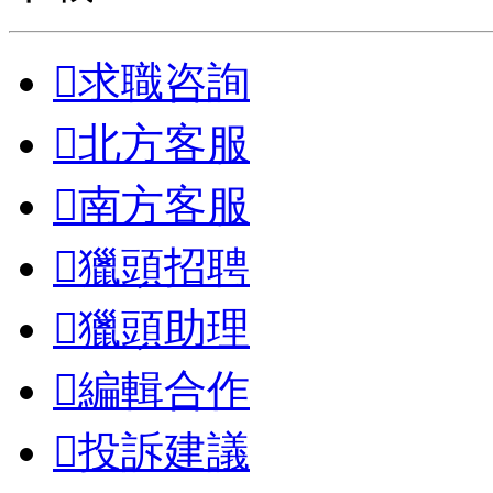

求職咨詢

北方客服

南方客服

獵頭招聘

獵頭助理

編輯合作

投訴建議