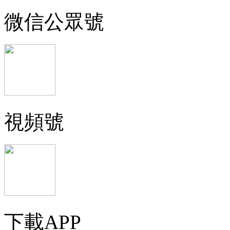
微信公眾號
視頻號
下載APP