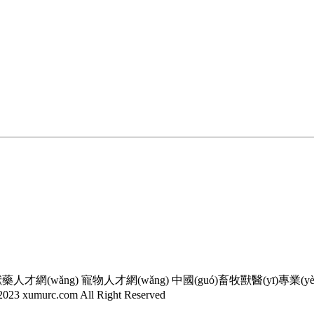
才網(wǎng) 寵物人才網(wǎng) 中國(guó)畜牧獸醫(yī)專業(yè
023 xumurc.com All Right Reserved