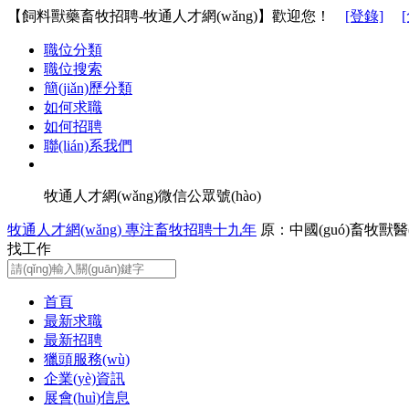
【飼料獸藥畜牧招聘-牧通人才網(wǎng)】歡迎您！
[登錄]
職位分類
職位搜索
簡(jiǎn)歷分類
如何求職
如何招聘
聯(lián)系我們
牧通人才網(wǎng)微信公眾號(hào)
牧通人才網(wǎng) 專注畜牧招聘十九年
原：中國(guó)畜牧獸醫(y
找工作
首頁
最新求職
最新招聘
獵頭服務(wù)
企業(yè)資訊
展會(huì)信息