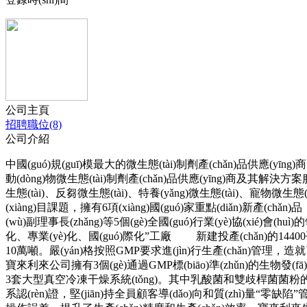
公司主頁
招聘職位(8)
公司介紹
中國(guó)規(guī)模最大的微生態(tài)制劑產(chǎn)品供應(yīng
動(dòng)物微生態(tài)制劑產(chǎn)品供應(yīng)商及其解決方案服務(
生態(tài)、反芻微生態(tài)、特養(yǎng)微生態(tài)、寵物微生態(t
(xiàng)目課題，擁有6項(xiàng)國(guó)家重點(diǎn)新產(chǎn)品
(wù)副理事長(zhǎng)等5個(gè)全國(guó)行業(yè)協(xié)會(hu
化、專業(yè)化、國(guó)際化”工廠 新建投產(chǎn)的14400
10萬噸。嚴(yán)格按照GMP要求進(jìn)行生產(chǎn)管理，造就了
寶來利來公司擁有3個(gè)通過GMP標(biāo)準(zhǔn)的生物發(fā
3套大型真空冷凍干燥系統(tǒng)。其中乳酸菌和雙歧桿菌菌粉的年生產(c
系認(rèn)證，堅(jiān)持全員顧客導(dǎo)向和質(zhì)量“