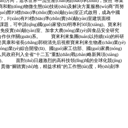
n)方向，追求世界一流生產(chǎn)標(biāo)準(zhǔn)，按照“專業
īng)商和動(dòng)物微生態(tài)技術(shù)及解決方案服務(wù)商”而努
)際P3標(biāo)準(zhǔn)實(shí)驗(yàn)室正式啟用，成為中國
F(xiàn)有P3標(biāo)準(zhǔn)實(shí)驗(yàn)室建筑面積
題，可申請(qǐng)國(guó)家發(fā)明專利50項(xiàng)。寶來利
實(shí)驗(yàn)室、加拿大農(nóng)業(yè)與食品安全研究
研發(fā)合作伙伴關(guān)系。 寶來利來集團(tuán)以持續(xù)的科研
委書記姜異康和省長(zhǎng)郭樹清先后視察寶來利來生物產(chǎn)業(yè)
nóng)業(yè)綜合開發(fā)、國(guó)家工信部、國(guó)家農(nóng)
省人民政府列入全省“十二五”重點(diǎn)戰(zhàn)略新興項(xiàng)
。 面對(duì)日趨激烈的高科技領(lǐng)域的全球化競(jìng)
，貫徹“腳踏實(shí)地，精益求精”的工作態(tài)度，時(shí)刻準