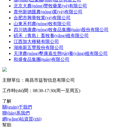
北京大農(nóng)豐牧藥業(yè)有限公司
貴州新德匯農(nóng)業(yè)有限公司
合肥市興華牧業(yè)有限公司
山東禾邦農(nóng)牧有限公司
四川德康農(nóng)牧食品集團(tuán)股份有限公司
碩禾（青島）畜牧養(yǎng)殖有限公司
江西加大種豬有限公司
湖南新五豐股份有限公司
天津農(nóng)墾康嘉生態(tài)養(yǎng)殖有限公司
和盛食品集團(tuán)有限公司
主辦單位：南昌市益智信息有限公司
工作時(shí)間：08:30-17:30(周一至周五)
了解
關(guān)于我們
聯(lián)系我們
網(wǎng)站資質(zhì)
幫助