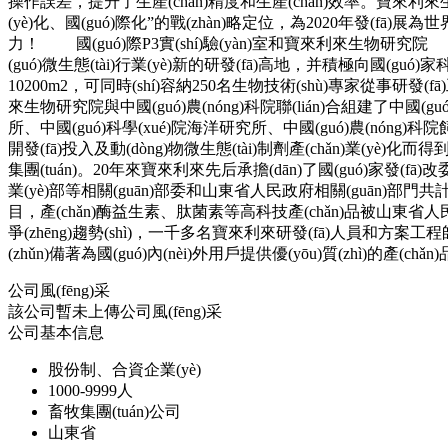
操作誤差，提升了生產(chǎn)精度和生產(chǎn)效率。寶來利來生物發
(yè)化、國(guó)際化”的戰(zhàn)略定位，為2020年發(fā)展
力！ 國(guó)際P3實(shí)驗(yàn)室和寶來利來生物研究院 2011
(guó)微生態(tài)行業(yè)新的研發(fā)高地，并積極向國(guó)家科技部申報
10200m2，可同時(shí)容納250名生物技術(shù)專家從事研發(fā)工作
來生物研究院與中國(guó)農(nóng)科院聯(lián)合組建了中國(guó)動
所、中國(guó)科學(xué)院海洋研究所、中國(guó)農(nón
開發(fā)投入及動(dòng)物微生態(tài)制劑產(chǎn)業(yè)化
集團(tuán)。20年來寶來利來先后承擔(dān)了國(guó)家發(fā)改委
業(yè)部等相關(guān)部委和山東省人民政府相關(guān)部門共計(jì)
目，產(chǎn)酶益生素、肽菌素等高科技產(chǎn)品被山東省人民政府授
爭(zhēng)趨勢(shì)，一千多名寶來利來研發(fā)人員和方案工程師
(zhǔn)備著為國(guó)內(nèi)外用戶提供優(yōu)質(zhì)的產(chǎ
公司風(fēng)采
該公司暫未上傳公司風(fēng)采
公司基本信息
股份制、合資企業(yè)
1000-9999人
畜牧集團(tuán)公司
山東省