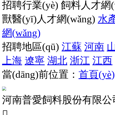
招聘行業(yè)
飼料人才網(w
獸醫(yī)人才網(wǎng)
水產
網(wǎng)
招聘地區(qū)
江蘇
河南
上海
遼寧
湖北
浙江
江西
當(dāng)前位置：
首頁(yè)
河南普愛飼料股份有限公
