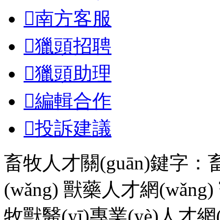

南方客服

獵頭招聘

獵頭助理

編輯合作

投訴建議
畜牧人才關(guān)鍵字：
(wǎng) 獸藥人才網(wǎng
牧獸醫(yī)專業(yè)人才網(