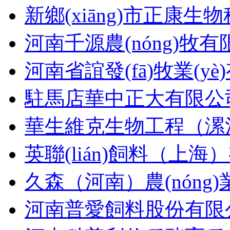
新鄉(xiāng)市正康
河南千源農(nóng)牧
河南省誼發(fā)牧業(yè
駐馬店華中正大有限公
華生維克生物工程（漯
英聯(lián)飼料（上海）
久森（河南）農(nóng)
河南普愛飼料股份有限