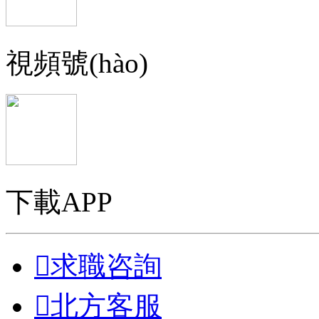
視頻號(hào)
下載APP

求職咨詢

北方客服