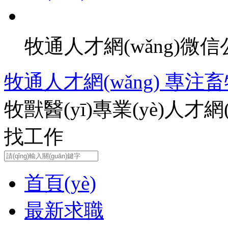
牧通人才網(wǎng)微信公
牧通人才網(wǎng) 專
牧獸醫(yī)專業(yè)人才網(
找工作
首頁(yè)
最新求職