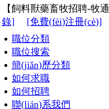
【飼料獸藥畜牧招聘-牧通
錄]
[免費(fèi)注冊(cè)]
職位分類
職位搜索
簡(jiǎn)歷分類
如何求職
如何招聘
聯(lián)系我們