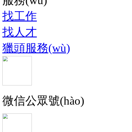
服務(wù)
找工作
找人才
獵頭服務(wù)
微信公眾號(hào)