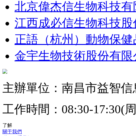
北京偉杰信生物科技有
江西成必信生物科技股
正語（杭州）動物保健
金宇生物技術股份有限
主辦單位：南昌市益智信
工作時間：08:30-17:30
了解
關于我們