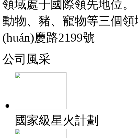
領域處于國際領先地位。
動物、豬、寵物等三個
(huán)慶路2199號
公司風采
國家級星火計劃