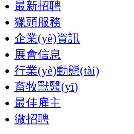
最新招聘
獵頭服務
企業(yè)資訊
展會信息
行業(yè)動態(tài)
畜牧獸醫(yī)
最佳雇主
微招聘