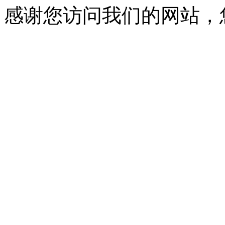
感谢您访问我们的网站，