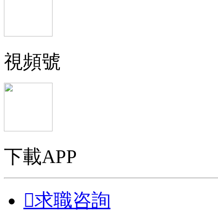
視頻號
下載APP

求職咨詢