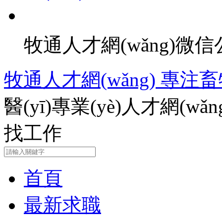
牧通人才網(wǎng)微
牧通人才網(wǎng) 專
醫(yī)專業(yè)人才網(wǎn
找工作
首頁
最新求職