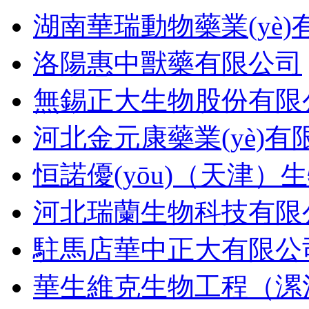
湖南華瑞動物藥業(yè)
洛陽惠中獸藥有限公司
無錫正大生物股份有限
河北金元康藥業(yè)有
恒諾優(yōu)（天津
河北瑞蘭生物科技有限
駐馬店華中正大有限公
華生維克生物工程（漯