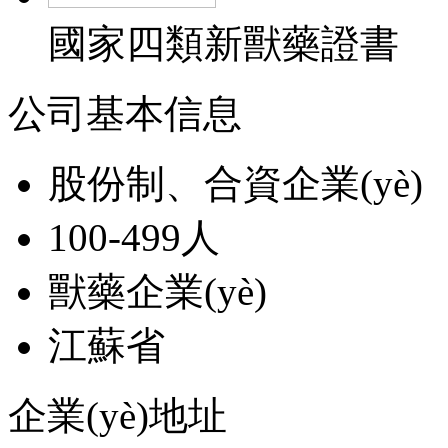
國家四類新獸藥證書
公司基本信息
股份制、合資企業(yè)
100-499人
獸藥企業(yè)
江蘇省
企業(yè)地址