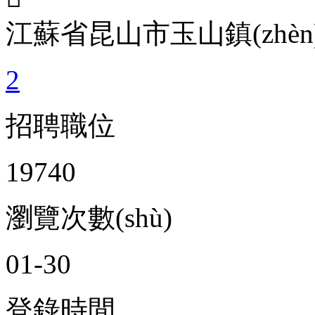
江蘇省昆山市玉山鎮(zhèn)環
2
招聘職位
19740
瀏覽次數(shù)
01-30
登錄時間