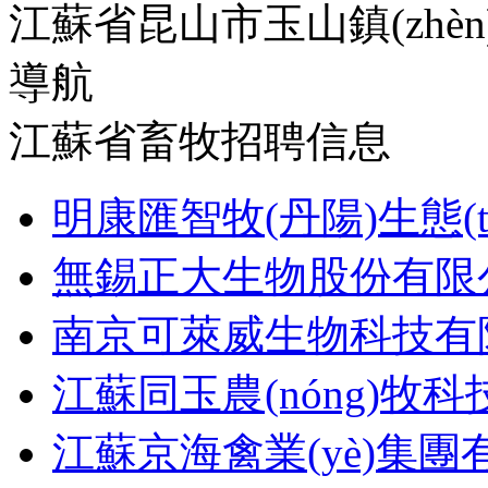
江蘇省昆山市玉山鎮(zhèn)環
導航
江蘇省畜牧招聘信息
明康匯智牧(丹陽)生態(tài
無錫正大生物股份有限
南京可萊威生物科技有
江蘇同玉農(nóng)牧
江蘇京海禽業(yè)集團