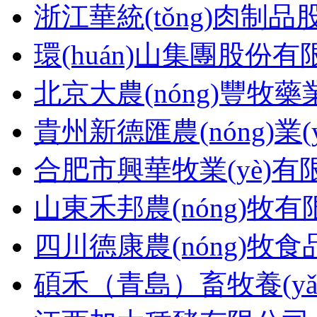
浙江華統(tǒng)肉制
環(huán)山集團股份
北京大農(nóng)豐牧藥
貴州新德匯農(nóng)業(
合肥市興華牧業(yè)有
山東禾邦農(nóng)牧
四川德康農(nóng)牧
碩禾（青島）畜牧養(yǎ