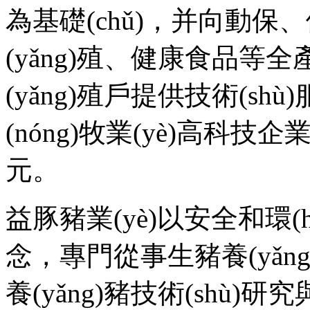
為基礎(chǔ)，并向動保、優
(yǎng)殖、健康食品等全產(
(yǎng)殖戶提供技術(sh
(nóng)牧業(yè)高科技企業
元。
益豚豬業(yè)以安全和環(h
念，專門從事生豬養(yǎng)殖
養(yǎng)豬技術(shù)