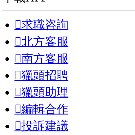

求職咨詢

北方客服

南方客服

獵頭招聘

獵頭助理

編輯合作

投訴建議