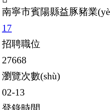
南寧市賓陽縣益豚豬業(yè
17
招聘職位
27668
瀏覽次數(shù)
02-13
登錄時間