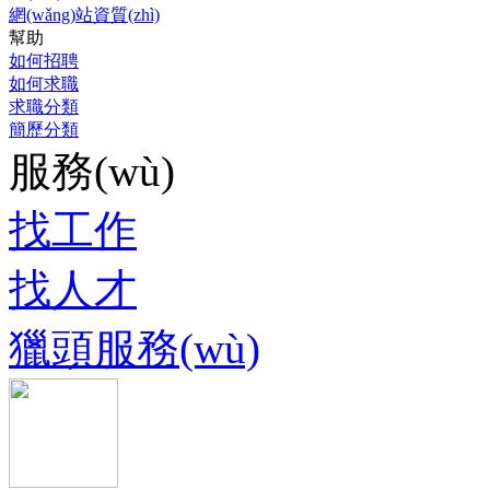
網(wǎng)站資質(zhì)
幫助
如何招聘
如何求職
求職分類
簡歷分類
服務(wù)
找工作
找人才
獵頭服務(wù)