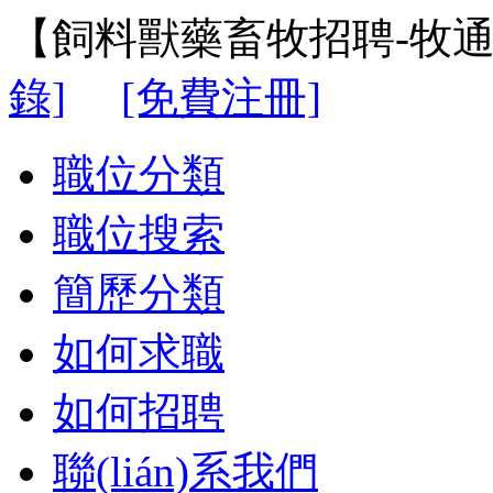
【飼料獸藥畜牧招聘-牧通人才
錄]
[免費注冊]
職位分類
職位搜索
簡歷分類
如何求職
如何招聘
聯(lián)系我們