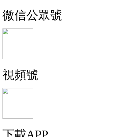
微信公眾號
視頻號
下載APP