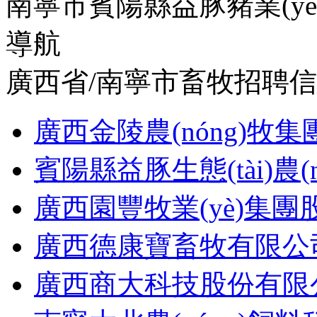
南寧市賓陽縣益豚豬業(yè
導航
廣西省/南寧市畜牧招聘
廣西金陵農(nóng)牧
賓陽縣益豚生態(tài)農(n
廣西園豐牧業(yè)集
廣西德康寶畜牧有限公
廣西商大科技股份有限