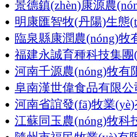
景德鎮(zhèn)康源農(nó
明康匯智牧(丹陽)生態(tài
臨泉縣康潤農(nóng)
福建永誠育種科技集團(t
河南千源農(nóng)牧
阜南漢世偉食品有限公
河南省誼發(fā)牧業(yè
江蘇同玉農(nóng)牧