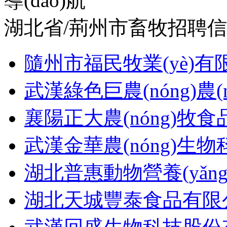
導(dǎo)航
湖北省/荊州市畜牧招聘
隨州市福民牧業(yè)有
武漢綠色巨農(nóng)農
襄陽正大農(nóng)牧
武漢金華農(nóng)生
湖北普惠動物營養(yǎn
湖北天城豐泰食品有限