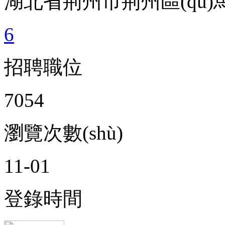
湖北省荊州市荊州區(qū)馬
6
招聘職位
7054
瀏覽次數(shù)
11-01
登錄時間