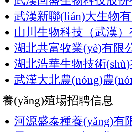
武漢回盛生物科技股份
武漢新聯(lián)大生物
山川生物科技（武漢）
湖北共富牧業(yè)有限
湖北浩華生物技術(shù
武漢大北農(nóng)農(n
養(yǎng)殖場招聘信息
河源盛泰種養(yǎng)