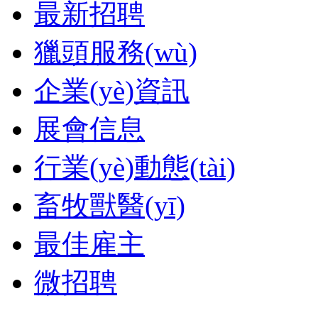
最新招聘
獵頭服務(wù)
企業(yè)資訊
展會信息
行業(yè)動態(tài)
畜牧獸醫(yī)
最佳雇主
微招聘