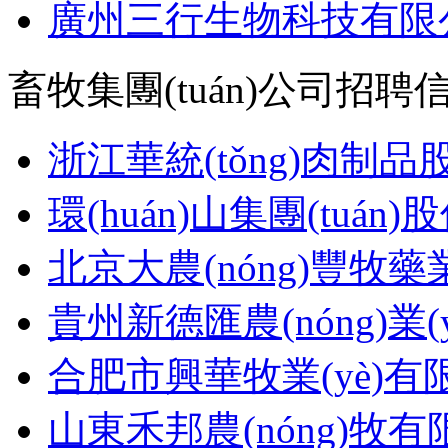
廣州三行生物科技有限
畜牧集團(tuán)公司招聘
浙江華統(tǒng)肉制
環(huán)山集團(tuá
北京大農(nóng)豐牧藥
貴州新德匯農(nóng)業(
合肥市興華牧業(yè)有
山東禾邦農(nóng)牧