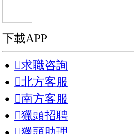
下載APP

求職咨詢

北方客服

南方客服

獵頭招聘

獵頭助理