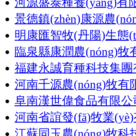
河源盛泰種養(yǎng)
景德鎮(zhèn)康源農(nó
明康匯智牧(丹陽)生態(tài
臨泉縣康潤農(nóng)
福建永誠育種科技集團
河南千源農(nóng)牧
阜南漢世偉食品有限公
河南省誼發(fā)牧業(y
江蘇同玉農(nóng)牧