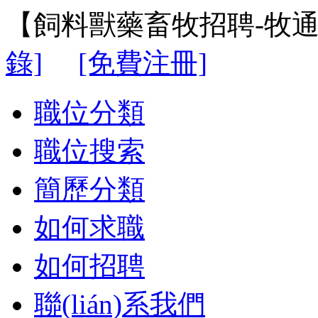
【飼料獸藥畜牧招聘-牧通
錄]
[免費注冊]
職位分類
職位搜索
簡歷分類
如何求職
如何招聘
聯(lián)系我們