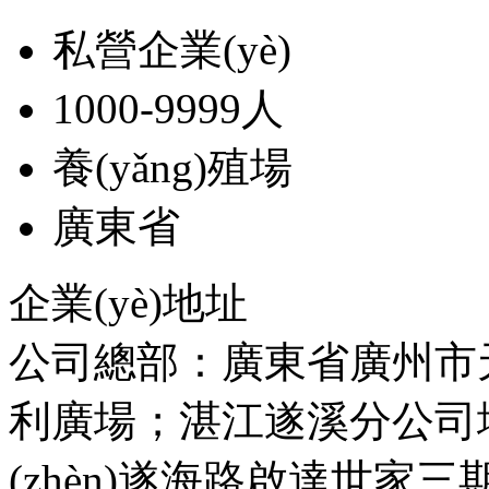
私營企業(yè)
1000-9999人
養(yǎng)殖場
廣東省
企業(yè)地址
公司總部：廣東省廣州市天河
利廣場；湛江遂溪分公
(zhèn)遂海路啟達世家三