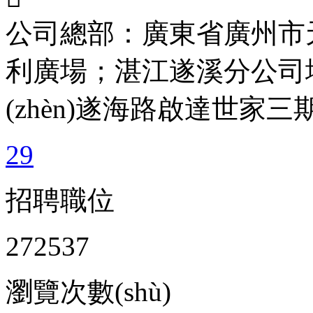
公司總部：廣東省廣州市天河
利廣場；湛江遂溪分公司
(zhèn)遂海路啟達世家三
29
招聘職位
272537
瀏覽次數(shù)