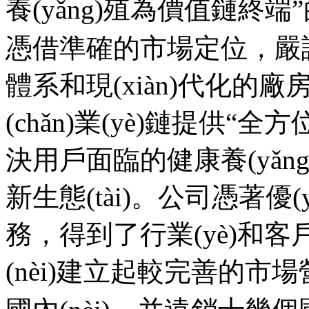
養(yǎng)殖為價值鏈終端”的產(
憑借準確的市場定位，嚴謹?shù
體系和現(xiàn)代化的廠房
(chǎn)業(yè)鏈提供“
決用戶面臨的健康養(yǎng)殖
新生態(tài)。公司憑著優(y
務，得到了行業(yè)和客戶
(nèi)建立起較完善的市場