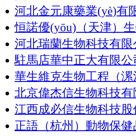
河北金元康藥業(yè)有
恒諾優(yōu)（天津
河北瑞蘭生物科技有限
駐馬店華中正大有限公
華生維克生物工程（漯
北京偉杰信生物科技有
江西成必信生物科技股
正語（杭州）動物保健