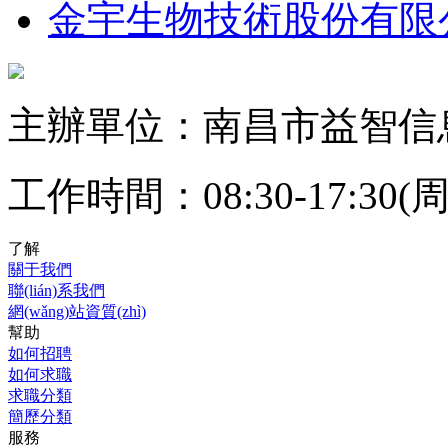
金宇生物技術股份有限
主辦單位：南昌市益智信
工作時間：08:30-17:30
了解
關于我們
聯(lián)系我們
網(wǎng)站資質(zhì)
幫助
如何招聘
如何求職
求職分類
簡歷分類
服務