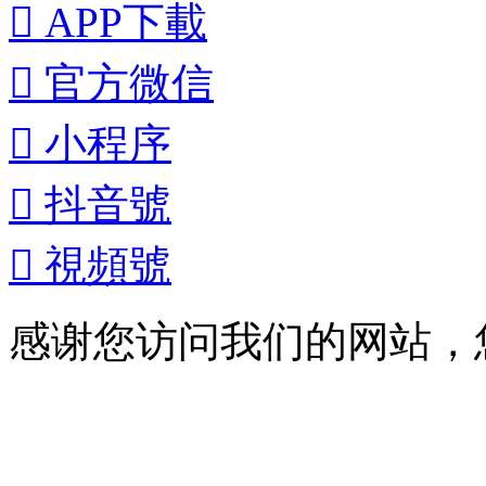

APP下載

官方微信

小程序

抖音號

視頻號
感谢您访问我们的网站，