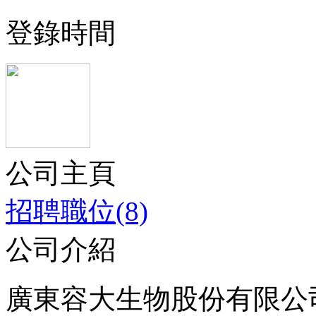
登錄時間
公司主頁
招聘職位(8)
公司介紹
廣東容大生物股份有限公