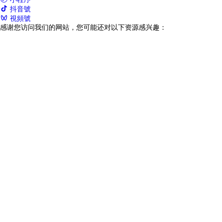

抖音號

視頻號
感谢您访问我们的网站，您可能还对以下资源感兴趣：