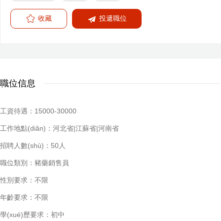
收藏
投遞職位
職位信息
工資待遇：
15000-30000
工作地點(diǎn)：河北省|江蘇省|河南省
招聘人數(shù)：50人
職位類別：豬藥銷售員
性別要求：不限
年齡要求：不限
學(xué)歷要求：初中