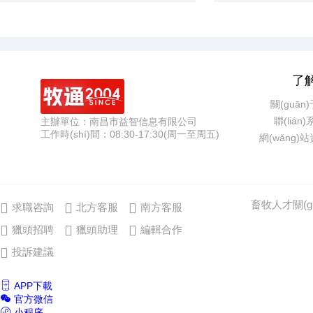
了
關(guān
聯(lián
主辦單位：南昌市益智信息有限公司
工作時(shí)間：08:30-17:30(周一至周五)
網(wǎng)站
畜牧人才關(gu



求職咨詢
北方客服
南方客服



獵頭招聘
獵頭助理
編輯合作

投訴建議

APP下載

官方微信

小程序