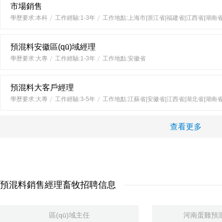
市場銷售
學歷要求:本科
工作經驗:1-3年
工作地點:上海市|浙江省|福建省|江西省|湖南
預混料安徽區(qū)域經理
學歷要求:大專
工作經驗:1-3年
工作地點:安徽省
預混料大客戶經理
學歷要求:大專
工作經驗:3-5年
工作地點:江蘇省|安徽省|江西省|湖北省|湖南
查看更多
預混料銷售經理畜牧招聘信息
區(qū)域主任
河南蛋雞預