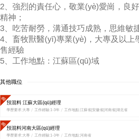
2、強烈的責任心，敬業(yè)愛崗
精神；
3、吃苦耐勞，溝通技巧成熟，思維
4、畜牧獸醫(yī)專業(yè)
售經驗
5、工作地點：江蘇區(qū)域
其他職位
預混料 江蘇大區(qū)經理
學歷要求:大專
工作經驗:1-3年
工作地點:江蘇省|安徽省|河南省|湖北省
預混料河南大區(qū)經理
學歷要求:大專
工作經驗:1-3年
工作地點:河南省