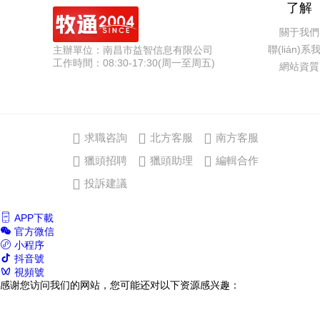
了解
關于我們
聯(lián)系
主辦單位：南昌市益智信息有限公司
工作時間：08:30-17:30(周一至周五)
網站資質



求職咨詢
北方客服
南方客服



獵頭招聘
獵頭助理
編輯合作

投訴建議

APP下載

官方微信

小程序

抖音號

視頻號
感谢您访问我们的网站，您可能还对以下资源感兴趣：