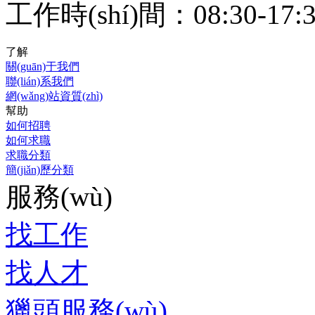
工作時(shí)間：08:30-17
了解
關(guān)于我們
聯(lián)系我們
網(wǎng)站資質(zhì)
幫助
如何招聘
如何求職
求職分類
簡(jiǎn)歷分類
服務(wù)
找工作
找人才
獵頭服務(wù)