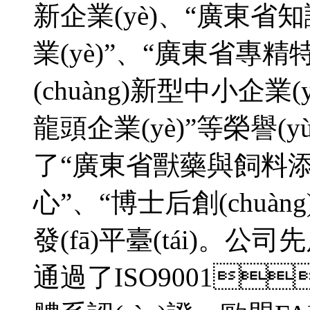
新企業(yè)、“廣東省知
業(yè)”、“廣東省專精
(chuàng)新型中小企業(
龍頭企業(yè)”等榮譽(yù
了“廣東省獸藥與飼料添加
心”、“博士后創(chuàng
發(fā)平臺(tái)。
通過了ISO9001、