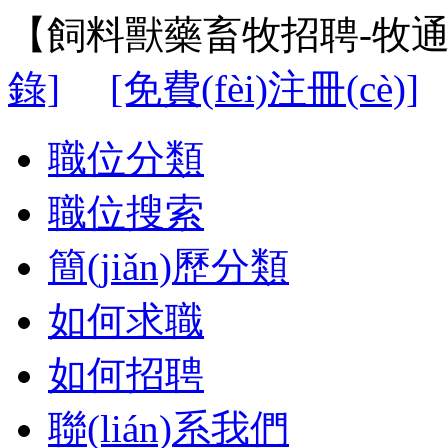
【飼料獸藥畜牧招聘-牧通人才網
錄]
[免費(fèi)注冊(cè)]
職位分類
職位搜索
簡(jiǎn)歷分類
如何求職
如何招聘
聯(lián)系我們