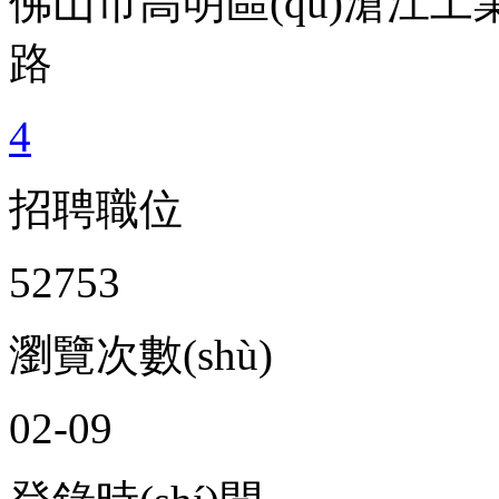
佛山市高明區(qū)滄江工業
路
4
招聘職位
52753
瀏覽次數(shù)
02-09