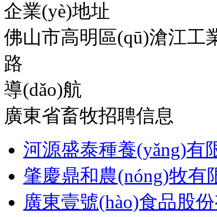
企業(yè)地址
佛山市高明區(qū)滄江工業
路
導(dǎo)航
廣東省畜牧招聘信息
河源盛泰種養(yǎng)
肇慶鼎和農(nóng)牧
廣東壹號(hào)食品股