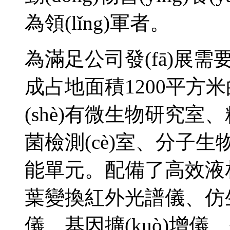
為領(lǐng)軍者。
為滿足公司發(fā)展需
成占地面積1200平方米的研發
(shè)有微生物研究室、精密儀
菌檢測(cè)室、分子
能單元。配備了高效
葉變換紅外光譜儀、仿生
儀、基因擴(kuò)增儀