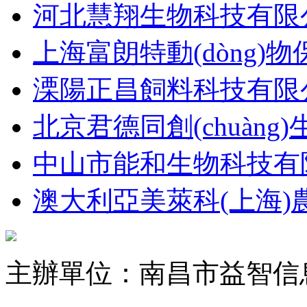
河北慧翔生物科技有限
上海富朗特動(dòng)
溧陽正昌飼料科技有限
北京君德同創(chuàng
中山市能和生物科技有
澳大利亞美萊科(上海)農(
主辦單位：南昌市益智信